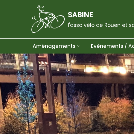
SABINE
Aller
au
l'asso vélo de Rouen et s
contenu
Aménagements
Evènements / Ac