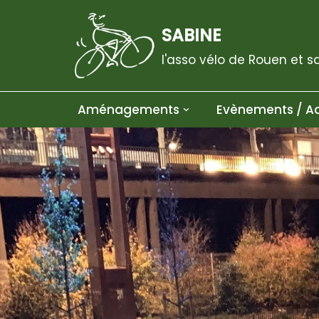
SABINE
Aller
au
l'asso vélo de Rouen et s
contenu
Aménagements
Evènements / Ac