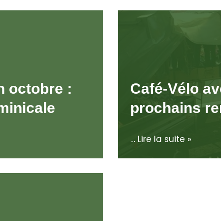
n octobre :
Café-Vélo av
minicale
prochains r
…
Lire la suite »