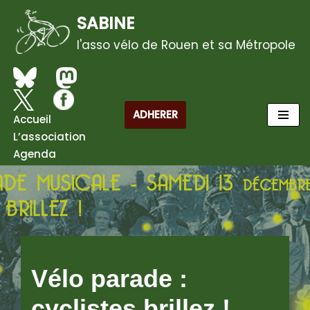
SABINE
Aller
l'asso vélo de Rouen et sa Métropole
au
contenu
ADHERER
Accueil
L’association
Agenda
Vélo parade :
cyclistes brillez !