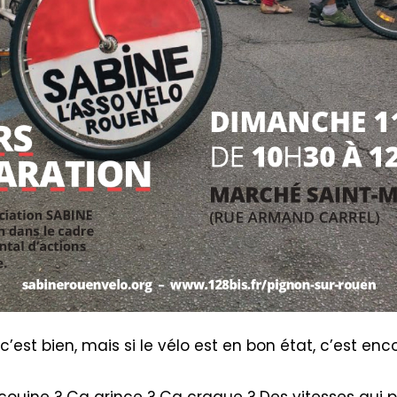
c’est bien, mais si le vélo est en bon état, c’est enc
couine ? Ça grince ? Ça craque ? Des vitesses qui 