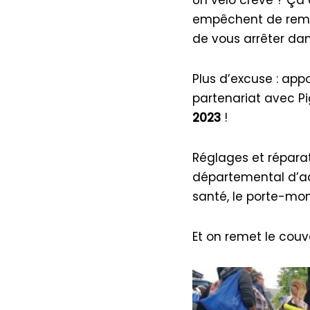
empêchent de remon
de vous arrêter dan
Plus d’excuse : appo
partenariat avec Pi
2023
!
Réglages et réparat
départemental d’act
santé, le porte-mo
Et on remet le couv