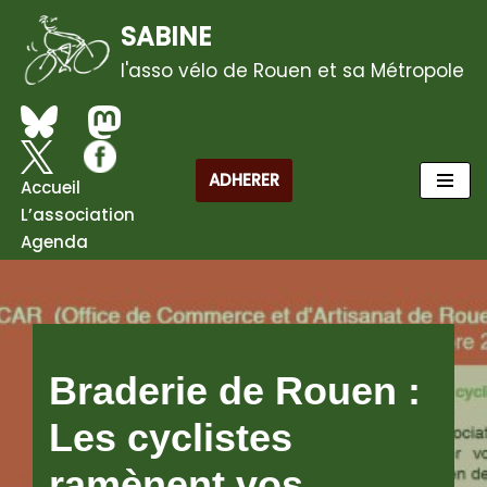
SABINE
Aller
l'asso vélo de Rouen et sa Métropole
au
contenu
ADHERER
Accueil
L’association
Agenda
Braderie de Rouen :
Les cyclistes
ramènent vos